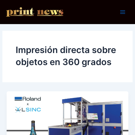
Ir
al
Main
contenido
Men
Impresión directa sobre
objetos en 360 grados