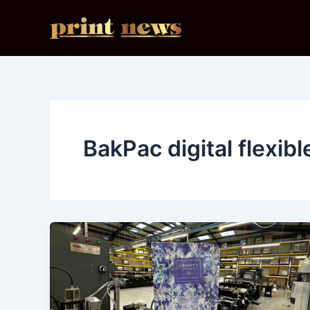
Ir
al
contenido
BakPac digital flexib