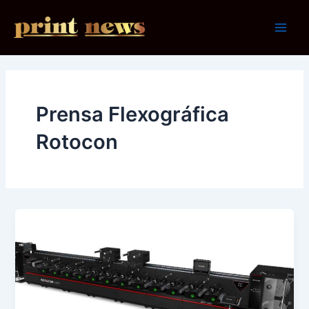
Ir
al
Main
contenido
Men
Prensa Flexográfica
Rotocon