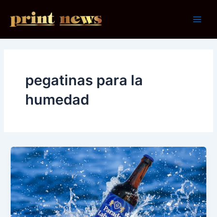
Ir
al
Main
contenido
Men
pegatinas para la
humedad