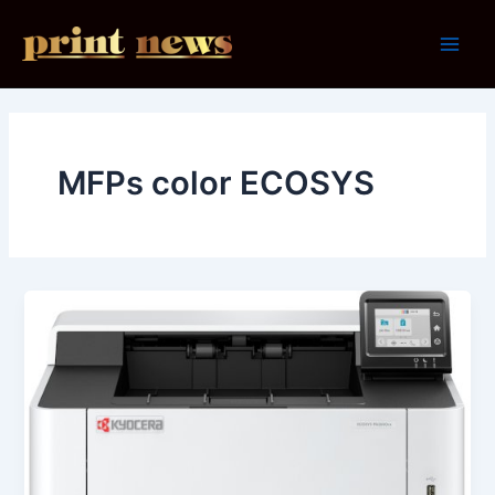
Ir
al
Main
contenido
Men
MFPs color ECOSYS