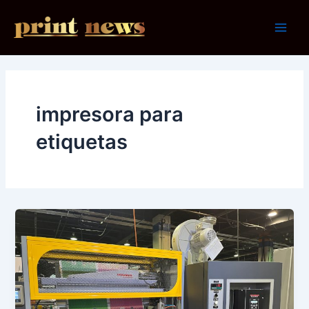
Ir
al
Main
contenido
Men
impresora para
etiquetas