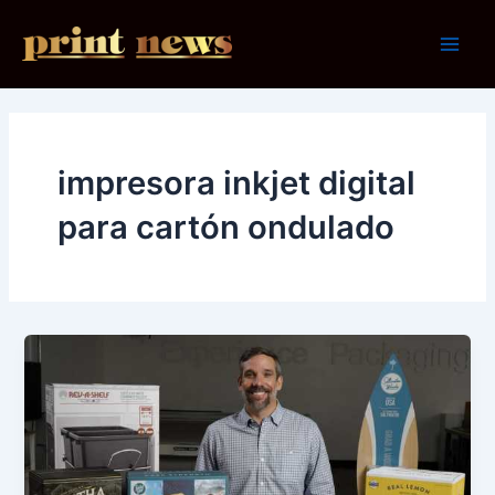
Ir
al
Main
contenido
Men
impresora inkjet digital
para cartón ondulado