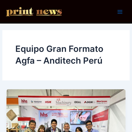
Ir
al
Main
contenido
Men
Equipo Gran Formato
Agfa – Anditech Perú