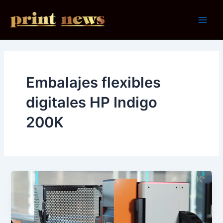
Ir
al
Main
contenido
Men
Embalajes flexibles
digitales HP Indigo
200K