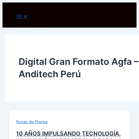
Ir
al
Main
Menu
contenido
Digital Gran Formato Agfa –
Anditech Perú
Notas de Prensa
10 AÑOS IMPULSANDO TECNOLOGÍA,