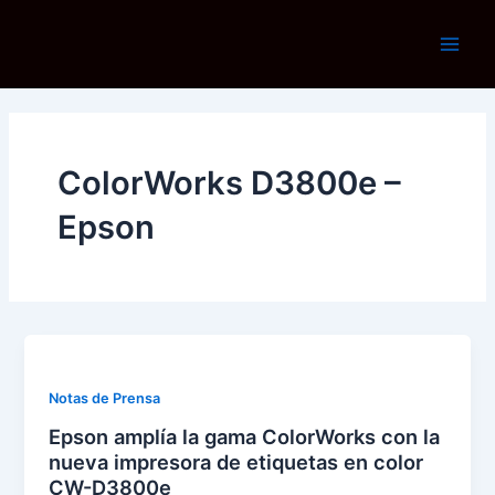
Ir
al
Main
contenido
Men
ColorWorks D3800e –
Epson
Notas de Prensa
Epson amplía la gama ColorWorks con la
nueva impresora de etiquetas en color
CW-D3800e