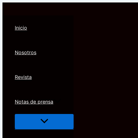
Ir
al
contenido
Inicio
Nosotros
Revista
Notas de prensa
Alternar
menú