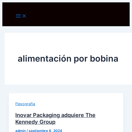
Ir
al
Main
Menu
contenido
alimentación por bobina
Flexografia
Inovar Packaging adquiere The
Kennedy Group
admin
/
septiembre 6, 2024