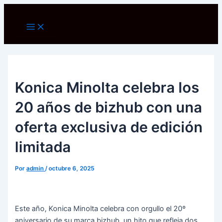
Ir
al
Main
Menu
contenido
Konica Minolta celebra los
20 años de bizhub con una
oferta exclusiva de edición
limitada
Por
admin
/
octubre 6, 2025
Este año, Konica Minolta celebra con orgullo el 20º
aniversario de su marca bizhub, un hito que refleja dos