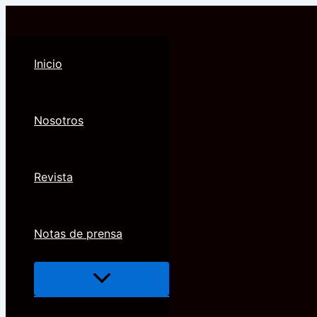
Ir
al
contenido
Inicio
Nosotros
Revista
Notas de prensa
Alternar
menú