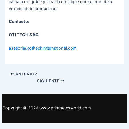
cámara no gotee y la racla dosifique correctamente a
velocidad de producción.
Contacto:
OTI TECH SAC
asesoria@otitechinternational.com
Navegación
ANTERIOR
de
SIGUIENTE
entradas
Copyright © 2026 www.printnewsworld.com